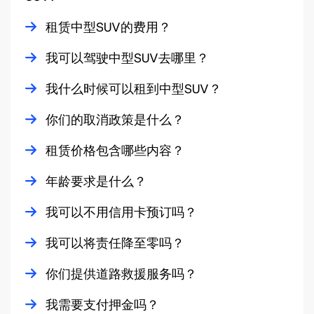
中型SUV的行李空间可以容纳3到4个大号行李箱。
Minimum rental period for a Mid-Sized SUV is 24 hours.
租赁中型SUV的费用？
Renters/drivers must be 20 years of age to rent a Mid-
中型SUV是那些希望在冰岛舒适且时尚地驾驶的人的绝佳选
我可以驾驶中型SUV去哪里？
Sized SUV.
择。
您可以轻松驾驶我们的中型SUV游览冰岛的各个地方。无论
我什么时候可以租到中型SUV？
All drivers must have a calid driver license.
我们提供冰岛最好的SUV选择，包括价格实惠的4x4以及更昂
是碎石路还是铺装路面，中型SUV都表现出色。非常适合环
贵的选项。
Renters must submit a credit card or a debit card (with 16
岛公路旅行以及探索偏僻的小路。
全年都可以租赁我们的中型SUV。
你们的取消政策是什么？
digit and cvc number).
中型SUV允许在F类道路上行驶。
夏季是冰岛驾驶的最佳时间。从五月到十月，道路畅通，驾
我们的取消政策因租赁预订类型的不同而有所不同。
租赁价格包含哪些内容？
驶员可以享受冰岛温和的夏季天气。
可退款预订：在租赁开始前24小时以上取消可获得全
汽车租赁价格包含：
年龄要求是什么？
在冰岛驾驶时，拥有4x4/AWD是一个很大的优势，特别是在
额退款（100%）。若未按时取车或在租赁开始当天取
冬季。
消，我们将收取全部租赁费用的100%。
不限里程 24%
租赁2WD汽车或中型4WD/AWD汽车的租客必须年满20岁。
我可以不用信用卡预订吗？
不可退款预订：取消预订不予退款。
从十一月到四月，我们的中型SUV配备了防滑冬季轮胎。
增值税 碰撞损害豁免(CDW)
租赁我们的大型4WD、SUV或乘用车的租客必须年满23岁。
可以，尽管信用卡支付是租赁车辆的最佳选择，但如果您的
我可以将责任降至零吗？
超级碰撞损害豁免(SCDW)
借记卡具有在线支付功能，您也可以使用借记卡预订。
是的，所有客户都可以选择我们的责任豁免，将责任降至
你们提供道路救援服务吗？
碎石保护 (GP)
零。
是的，我们提供24/7全天候道路救援服务。
盗窃保护 (TP)
我需要支付押金吗？
通过选择责任豁免，任何由我们的保险覆盖的损害责任金额