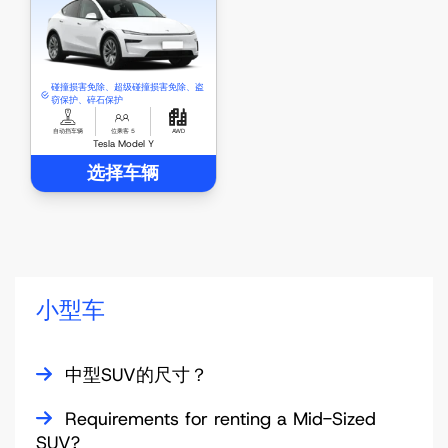
碰撞损害免除、超级碰撞损害免除、盗
窃保护、碎石保护
自动挡车辆
位乘客 5
AWD
Tesla Model Y
选择车辆
小型车
中型SUV的尺寸？
中型SUV是我们最受欢迎的租赁车辆。我们提供多种尺寸的
Requirements for renting a Mid-Sized
中型SUV，座位从2到5名乘客不等。
SUV?