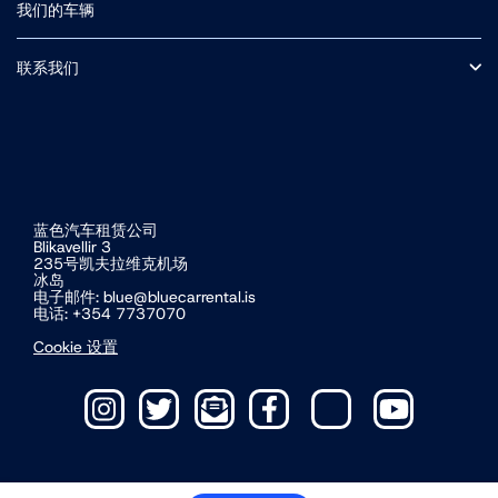
保险
我们的车辆
F路段（中央高地山路）
冰岛自驾
小型车
附加可选服务
中型 SUV
联系我们
接送
条款和条件
关于我们
冰岛道路交通费及门票费
营业时间
冰岛电动车自驾游
蓝色汽车租赁公司
Blikavellir 3
235号凯夫拉维克机场
冰岛
电子邮件:
blue@bluecarrental.is
电话: +354 7737070
Cookie 设置