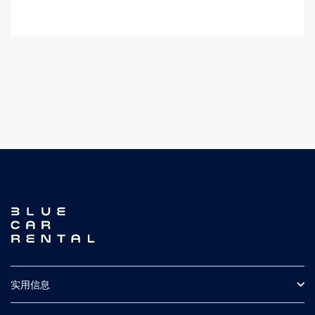
可以降至零。
我们的道路救援豁免将Blue Car Rental因故障、事故、损坏
不，我们在客户租赁汽车期间不收取押金。
或其他由司机/租客责任引起的原因而收取的救援费用降至
零。
到达时我们需要查看有效的信用卡，我们只会保留信用卡的
印记作为保证。如果租客没有信用卡，我们也接受16位数字
请注意，在冬季（10月16日至5月14日），由于我们的办公
的借记卡。
室在05:00-02:00期间关闭，道路救援响应时间可能会延
长。如果您在办公时间外需要帮助，请拨打112寻求支持。
实用信息
常见问题