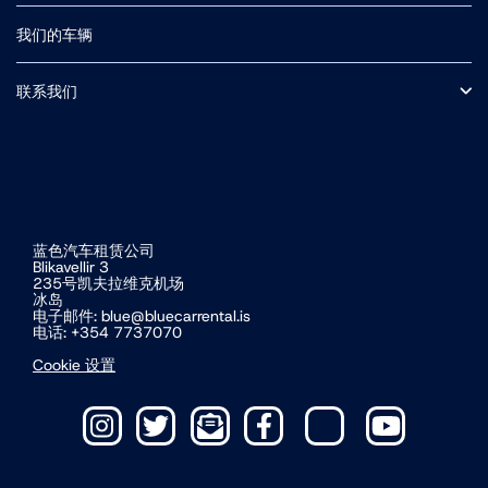
常见问题
保险
我们的车辆
F路段（中央高地山路）
冰岛自驾
小型车
附加可选服务
中型 SUV
联系我们
接送
条款和条件
关于我们
冰岛道路交通费及门票费
营业时间
冰岛电动车自驾游
蓝色汽车租赁公司
Blikavellir 3
235号凯夫拉维克机场
冰岛
电子邮件:
blue@bluecarrental.is
电话: +354 7737070
Cookie 设置